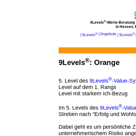
®
9Levels
-Werte-Beratung 
in Hessen, 
®
[ Angebote
®
[ 9Levels
[ 9Levels
®
9Levels
: Orange
®
5. Level des
9Levels
-Value-S
Level auf dem 1. Rangs
Level mit starkem Ich-Bezug
®
Im 5. Levels des
9Levels
-Valu
Streben nach "Erfolg und Wohls
Dabei geht es um persönliche Zi
unternehmerischem Risiko ang